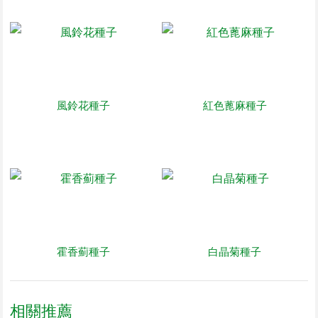
風鈴花種子
紅色蓖麻種子
霍香薊種子
白晶菊種子
相關推薦