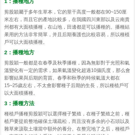
1：播種地方
剪股穎屬于多年生草本，它的莖干高度一般都在90~150厘
米左右，而且它的產地比較多，在我國四川東部以及云南貴
州都有大面積播種，在山地，田邊都是可以播種的。播種結
果用的方法非常簡單，并且后期養護也比較容易，所以種植
戶可以大面積播種。
2：播種地方
剪股穎一般都是在春季及秋季播種，因為無影對于光照和氣
溫變化有一定的需求，如果氣溫變化超過10攝氏度，那么會
影響結果與后期的育苗。春季和秋季的時候氣溫大都在
15~25歲左右，不太會影響種子后期的生長，所以種植戶可
以大面積播種。
3：播種方法
種植戶播種剪股穎可以選擇種子繁殖，在種子繁殖之前，種
植戶要提前整地確保土壤疏松，而且沒有多余的小石頭以及
雜草來汲取土壤當中額外的養分。在整完地了之后，種植戶