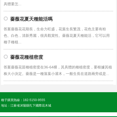
具體要怎...
薔薇花夏天種能活嗎
答案薔薇花花期長，生命力旺盛，花葉生長繁茂，花色主要有粉
色、白色，清新秀麗，很具觀賞性。薔薇花夏天種能活，它可以用
種子種植...
薔薇花種植密度
答案薔薇花苗種植密度在36-64棵，其具體的種植密度，要根據其植
株大小決定。薔薇是一種落葉小灌木，一般生長在道路兩旁或是...
種子購買熱線：182-5150-9555
地址：江蘇省沭陽縣扎下國際花木城